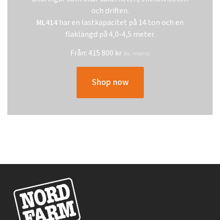
och driften.
ML414
har en lastkapacitet på 14 ton och en
flaklängd på 4,0-4,5 meter.
Från:
415 800
kr
(ex. moms)
Shop now