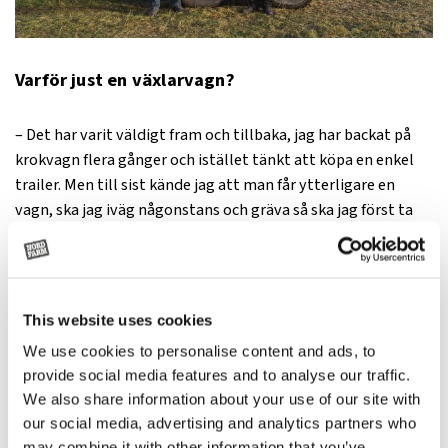
Varför just en växlarvagn?
– Det har varit väldigt fram och tillbaka, jag har backat på
krokvagn flera gånger och istället tänkt att köpa en enkel
trailer. Men till sist kände jag att man får ytterligare en
vagn, ska jag iväg någonstans och gräva så ska jag först ta
trailern och sen ska jag åka hem och hämta schaktvagnen.
Och om man inte blir färdig på kvällen så ska man hem igen.
– Funderingarna har funnits ett tag, men inte direkt när jag
This website uses cookies
köpte grävmaskinen för då lejde jag bort att flytta den. Det
We use cookies to personalise content and ads, to
går egentligen alldeles utmärkt men jag har ändrat mig lite
provide social media features and to analyse our traffic.
de senaste tre åren och har mycket jobb i mitt närområde. Ni
We also share information about your use of our site with
såg ju grushögarna här på gården, jag har gjort upp med en
our social media, advertising and analytics partners who
åkare så han kommer med full bil och släp och bara tippar
may combine it with other information that you’ve