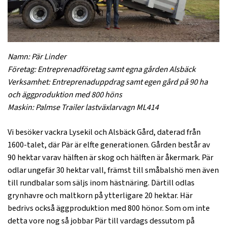
Namn: Pär Linder
Företag: Entreprenadföretag samt egna gården Alsbäck
Verksamhet: Entreprenaduppdrag samt egen gård på 90 ha
och äggproduktion med 800 höns
Maskin: Palmse Trailer lastväxlarvagn ML414
Vi besöker vackra Lysekil och Alsbäck Gård, daterad från
1600-talet, där Pär är elfte generationen. Gården består av
90 hektar varav hälften är skog och hälften är åkermark. Pär
odlar ungefär 30 hektar vall, främst till småbalshö men även
till rundbalar som säljs inom hästnäring. Därtill odlas
grynhavre och maltkorn på ytterligare 20 hektar. Här
bedrivs också äggproduktion med 800 hönor. Som om inte
detta vore nog så jobbar Pär till vardags dessutom på