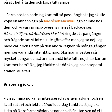
på att behålla den och köpa till ramper.
– Förra hösten hade jag kommit så pass långt att jag skulle
köpa en annan vagn på
Andrésen Maskin
. Jag var inne hos
dem och vi var i princip överens men så backade jag.
Håkan
(säljare på Andrésen Maskin)
ringde ett par gånger
och frågade om vi inte skulle göra affär men jag sa nej. Jag
hade varit och tittat på den andra vagnen så många gånger
men jag var ändå inte riktig nöjd. Ska man investera så
mycket pengar och så är man ändå inte fullt nöjd när kärran
kommer hem? Nej, jag tänkte att då ska jag ha en separat
trailer i alla fall.
Vintern gick…
– En av mina pojkar är intresserad av grävmaskiner och en
kväll satt vi och lekte på YouTube. Jag tänkte att jag ska
titta på Nordfarms växlarvagnar och då fick jag syn på ett