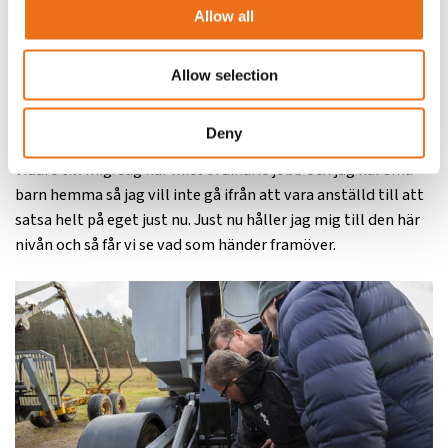
Allow all
har faktiskt inte gjort någon reklam alls.
– Jag har förstås ett bra samarbete med de lokala
Allow selection
entreprenörerna. De vet att jag inte konkurrerar med dem,
jag behöver inte krypa på några priser eller ta jobb ifrån
Deny
någon annan. Och om de har fullt upp så skickar de kunder
vidare till mig. Jag har mitt ordinarie jobb och jag har små
barn hemma så jag vill inte gå ifrån att vara anställd till att
satsa helt på eget just nu. Just nu håller jag mig till den här
nivån och så får vi se vad som händer framöver.