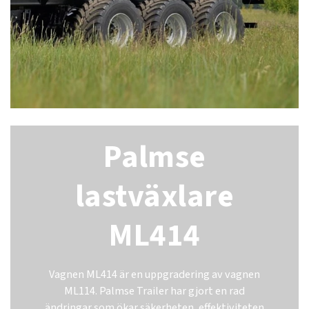
Palmse
lastväxlare
ML414
Vagnen ML414 är en uppgradering av vagnen
ML114. Palmse Trailer har gjort en rad
ändringar som ökar säkerheten, effektiviteten