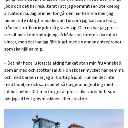
jobb och det har resulterat i att jag kommit i en lite knepig
situation nu. Jag brinner för gården här hemma men jag
hinner inte riktigt med den, all tid som jag kan vara ledig
från mitt ordinarie jobb så gräver jag. Och nu har jag precis
skrivit avtal om snöröjning så båda traktorerna ska rulla i
vinter, men där har jag fått klart med en annan entreprenör
som ska hjälpa mig.
– Det här hade ju förstås aldrig funkat utan min fru Annabell,
som är med och stöttar i allt. Hon sköter mycket här hemma
och med barnen när jag är borta på jobb. Funkar det inte
med familjen och samspelet så fungerar ingenting med
jobbet heller. Det min fru gör är precis lika värdefullt som
när jag sitter i grävmaskinen eller traktorn.