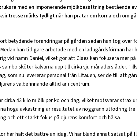
brukare med en imponerande mjölkbesättning bestående av 
ksintresse märks tydligt när han pratar om korna och om gå
ört betydande förändringar på gården sedan han tog över fö
 Medan han tidigare arbetade med en ladugårdsförman har ha
ig vid namn Daniel, vilket gör att Claes kan fokusera mer p
 sambo sköter kalvarna upp till cirka sju månaders ålder. T
, som nu levererar personal från Litauen, ser de till att gå
djurens välbefinnande alltid är i centrum.
 cirka 43 kilo mjölk per ko och dag, vilket motsvarar strax u
nna höga avkastning är resultatet av noggrann utfodring tr
ning och ett starkt fokus på djurens komfort och hälsa.
kor har haft det bättre än idag. Vi har bland annat satsat på fl