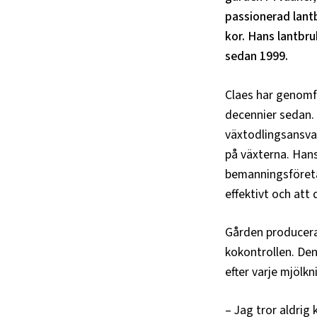
passionerad lant
kor. Hans lantbru
sedan 1999.
Claes har genomf
decennier sedan.
växtodlingsansvar
på växterna. Hans
bemanningsföretag
effektivt och att 
Gården producerar
kokontrollen. De
efter varje mjölk
– Jag tror aldrig 