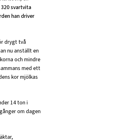
320 svartvita
rden han driver
r drygt två
n nu anställt en
å korna och mindre
illsammans med ett
rdens kor mjölkas
nder 14 ton i
e gånger om dagen
äktar,