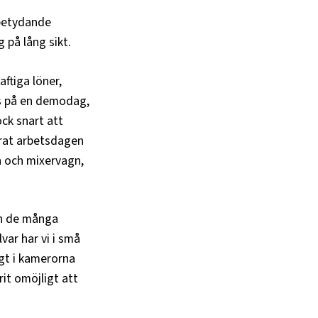
 betydande
 på lång sikt.
ftiga löner,
des på en demodag,
ock snart att
erat arbetsdagen
n och mixervagn,
ch de många
var har vi i små
gt i kamerorna
rit omöjligt att