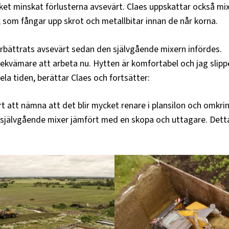
lket minskat förlusterna avsevärt. Claes uppskattar också mi
 som fångar upp skrot och metallbitar innan de når korna.
rbättrats avsevärt sedan den självgående mixern infördes.
ekvämare att arbeta nu. Hytten är komfortabel och jag slipp
ela tiden, berättar Claes och fortsätter:
rt att nämna att det blir mycket renare i plansilon och omkr
jälvgående mixer jämfört med en skopa och uttagare. Detta