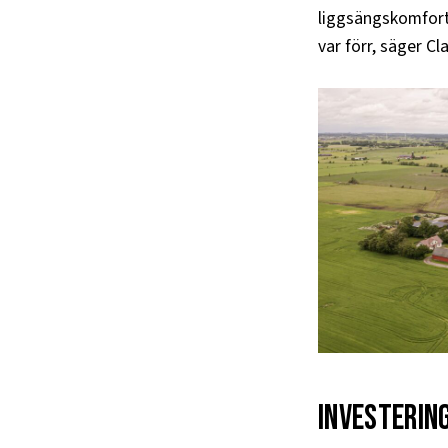
liggsängskomfort
var förr, säger Cl
Investerin