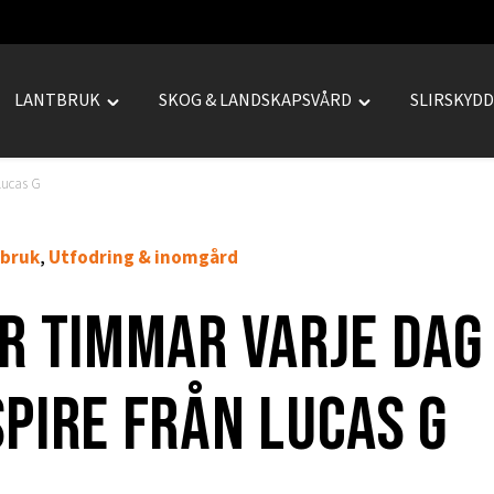
LANTBRUK
SKOG & LANDSKAPSVÅRD
SLIRSKYD
le
Toggle
Toggle
REPRENAD"
"LANTBRUK"
"SKOG
u
menu
&
Lucas G
LANDSKAPSVÅRD
menu
bruk
Utfodring & inomgård
,
r timmar varje dag
pire från Lucas G