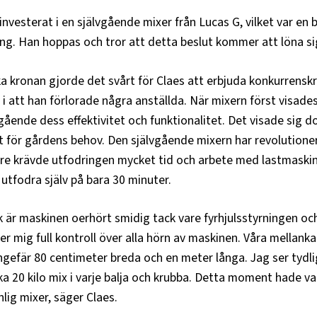
 investerat i en självgående mixer från Lucas G, vilket var en
g. Han hoppas och tror att detta beslut kommer att löna sig
 kronan gjorde det svårt för Claes att erbjuda konkurrenskra
e i att han förlorade några anställda. När mixern först visa
ående dess effektivitet och funktionalitet. Det visade sig d
kt för gårdens behov. Den självgående mixern har revolution
are krävde utfodringen mycket tid och arbete med lastmaski
utfodra själv på bara 30 minuter.
ek är maskinen oerhört smidig tack vare fyrhjulsstyrningen o
 mig full kontroll över alla hörn av maskinen. Våra mellankal
gefär 80 centimeter breda och en meter långa. Jag ser tydli
irka 20 kilo mix i varje balja och krubba. Detta moment hade va
lig mixer, säger Claes.