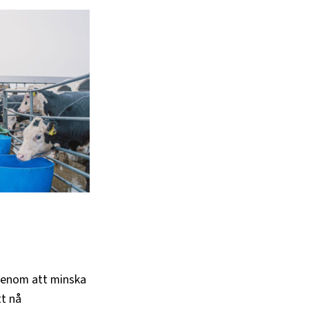
 genom att minska
tt nå