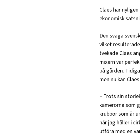
Claes har nyligen
ekonomisk satsnin
Den svaga svenska
vilket resulterad
tvekade Claes ang
mixern var perfe
på gården. Tidig
men nu kan Claes 
– Trots sin storl
kamerorna som ger
krubbor som är un
när jag häller i c
utföra med en van