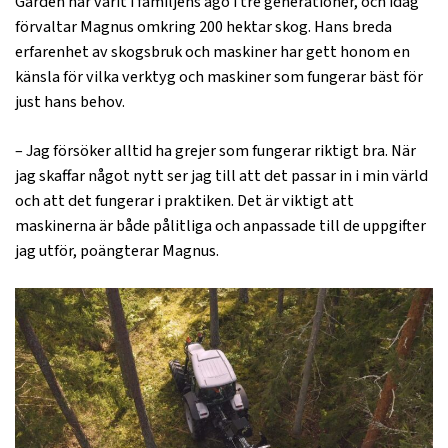
Gården har varit i familjens ägo i tre generationer, och idag
förvaltar Magnus omkring 200 hektar skog. Hans breda
erfarenhet av skogsbruk och maskiner har gett honom en
känsla för vilka verktyg och maskiner som fungerar bäst för
just hans behov.
– Jag försöker alltid ha grejer som fungerar riktigt bra. När
jag skaffar något nytt ser jag till att det passar in i min värld
och att det fungerar i praktiken. Det är viktigt att
maskinerna är både pålitliga och anpassade till de uppgifter
jag utför, poängterar Magnus.