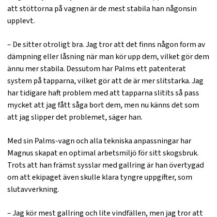
att stöttorna på vagnen är de mest stabila han någonsin
upplevt.
– De sitter otroligt bra. Jag tror att det finns någon form av
dämpning eller låsning när man kör upp dem, vilket gör dem
ännu mer stabila. Dessutom har Palms ett patenterat
system på tapparna, vilket gör att de är mer slitstarka. Jag
har tidigare haft problem med att tapparna slitits så pass
mycket att jag fått såga bort dem, men nu känns det som
att jag slipper det problemet, säger han.
Med sin Palms-vagn och alla tekniska anpassningar har
Magnus skapat en optimal arbetsmiljö för sitt skogsbruk.
Trots att han främst sysslar med gallring är han övertygad
om att ekipaget även skulle klara tyngre uppgifter, som
slutavverkning.
– Jag kör mest gallring och lite vindfällen, men jag tror att