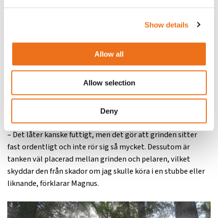
de helt elektriska system han tidigare använt.
Show details
– Jag har haft vagnar med helt elektriska system, men jag
tyckte aldrig att känslan blev densamma som med
lågtrycksservo. Det är ett väldigt prisvärt system och
Allow all
dessutom är spakarna lätta att hantera, vilket gör jobbet
mycket smidigare, säger Magnus.
Allow selection
En annan smart detalj är att grinden på vagnen är bultad
från båda sidor, vilket ger extra stabilitet.
Deny
– Det låter kanske futtigt, men det gör att grinden sitter
fast ordentligt och inte rör sig så mycket. Dessutom är
tanken väl placerad mellan grinden och pelaren, vilket
skyddar den från skador om jag skulle köra i en stubbe eller
liknande, förklarar Magnus.