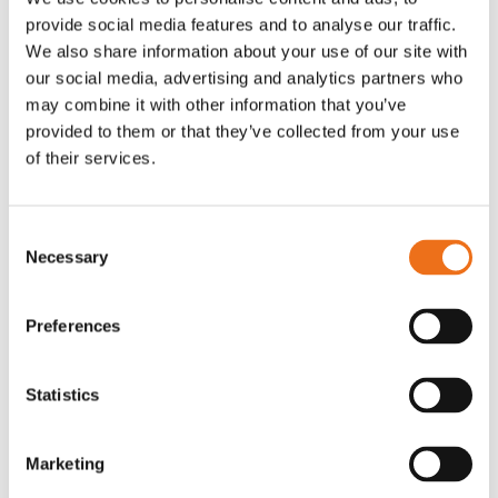
provide social media features and to analyse our traffic.
We also share information about your use of our site with
our social media, advertising and analytics partners who
may combine it with other information that you’ve
provided to them or that they’ve collected from your use
of their services.
Consent
Necessary
Selection
Preferences
Känsla för detaljer och ergonomi
Statistics
För Magnus är inte bara prestanda viktig, utan även
användarvänligheten. Han har valt ett lågtrycksservo som
Marketing
styrsystem på vagnen, vilket ger honom en bättre känsla än