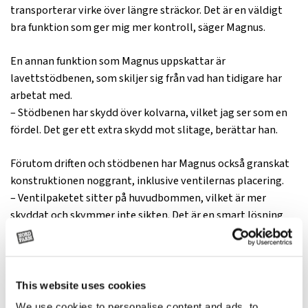
transporterar virke över längre sträckor. Det är en väldigt
bra funktion som ger mig mer kontroll, säger Magnus.
En annan funktion som Magnus uppskattar är
lavettstödbenen, som skiljer sig från vad han tidigare har
arbetat med.
– Stödbenen har skydd över kolvarna, vilket jag ser som en
fördel. Det ger ett extra skydd mot slitage, berättar han.
Förutom driften och stödbenen har Magnus också granskat
konstruktionen noggrant, inklusive ventilernas placering.
– Ventilpaketet sitter på huvudbommen, vilket är mer
skyddat och skymmer inte sikten. Det är en smart lösning
som jag föredrar, särskilt när jag kör i svåra förhållanden,
säger han.
This website uses cookies
We use cookies to personalise content and ads, to