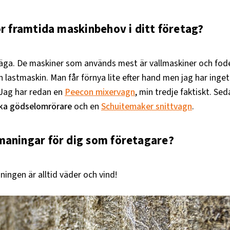
ör framtida maskinbehov i ditt företag?
 säga. De maskiner som används mest är vallmaskiner och fod
 lastmaskin. Man får förnya lite efter hand men jag har inget 
 Jag har redan en
Peecon mixervagn
, min tredje faktiskt. Sed
ka gödselomrörare
och en
Schuitemaker snittvagn
.
maningar för dig som företagare?
ingen är alltid väder och vind!