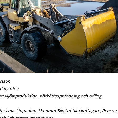
rsson
ndagården
t: Mjölkproduktion, nötköttsuppfödning och odling.
er i maskinparken: Mammut SiloCut blockuttagare, Peecon 