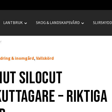
LANTBRUK
SKOG & LANDSKAPSVÅRD
SLIRSKYD
le
Toggle
Toggle
REPRENAD"
"LANTBRUK"
"SKOG
u
menu
&
er
LANDSKAPSVÅRD
menu
dring & inomgård
Vallskörd
,
ut SiloCut
uttagare – Riktiga