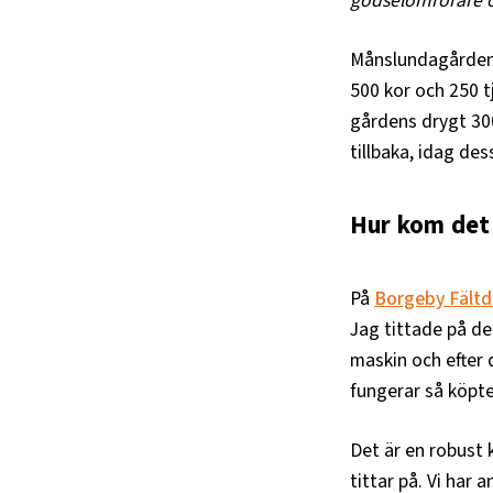
gödselomrörare o
Månslundagården 
500 kor och 250 t
gårdens drygt 300
tillbaka, idag de
Hur kom det
På
Borgeby Fältd
Jag tittade på de
maskin och efter
fungerar så köpte
Det är en robust k
tittar på. Vi har