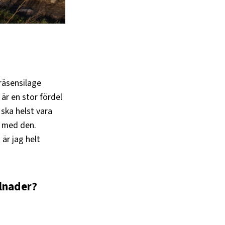
Gräsensilage
 är en stor fördel
 ska helst vara
k med den.
 är jag helt
llnader?