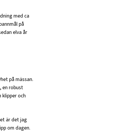
ödning med ca
 spannmål på
sedan elva år
yhet på mässan.
, en robust
 klipper och
et är det jag
klipp om dagen.