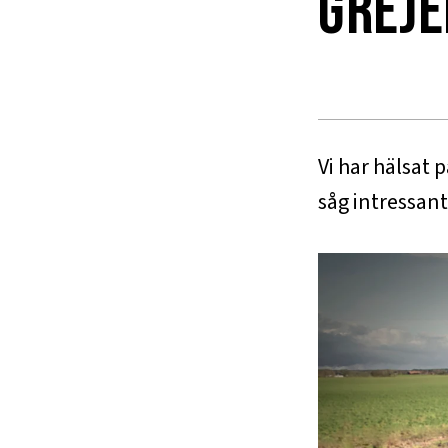
greje
Vi har hälsat
såg intressant