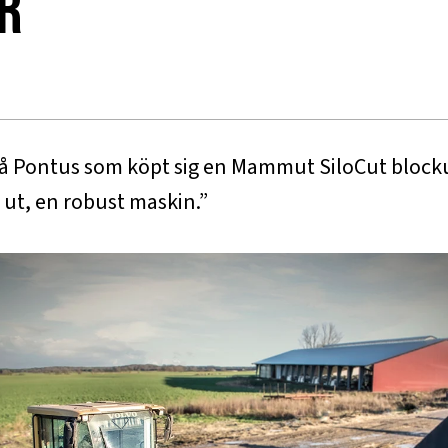
r
 på Pontus som köpt sig en Mammut SiloCut block
 ut, en robust maskin.”