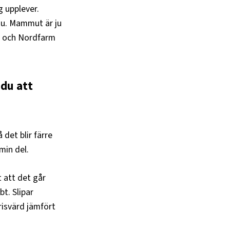
g upplever.
 nu. Mammut är ju
och Nordfarm
 du att
 det blir färre
 min del.
 att det går
t. Slipar
prisvärd jämfört