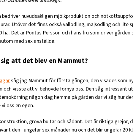
ch Schuitemaker snittvagn.
bedriver huvudsakligen mjölkproduktion och nötköttsuppf
jurar. Utöver det finns också vallodling, majsodling och lite
 ha. Det är Pontus Persson och hans fru som driver gården 
ssutom med sex anställda.
 sig att det blev en Mammut?
agar
såg jag Mammut för första gången, den visades som n
n och visste att vi behövde förnya oss. Den såg intressant ut
 demokörning någon dag hemma på gården där vi såg hur den
 vi oss en egen.
onstruktion, grova bultar och sådant. Det är riktiga grejor, d
 använt den i ungefär sex månader nu och det blir ungefär 20 