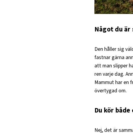
Något du är 
Den håller sig vä
fastnar gärna anna
att man slipper h
ren varje dag. Ann
Mammut har en fram
övertygad om.
Du kör både 
Nej, det är samma