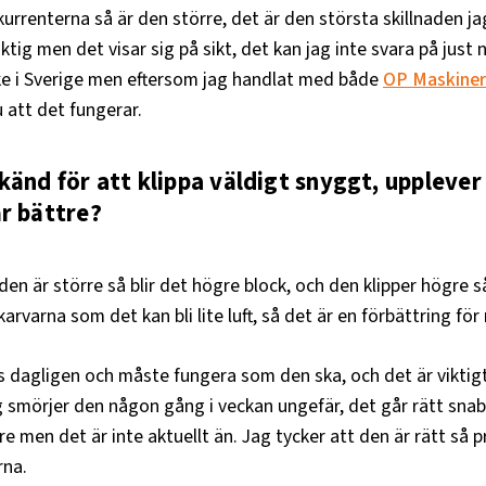
rrenterna så är den större, det är den största skillnaden ja
ktig men det visar sig på sikt, det kan jag inte svara på just
ke i Sverige men eftersom jag handlat med både
OP Maskiner
u att det fungerar.
känd för att klippa väldigt snyggt, upplever
r bättre?
den är större så blir det högre block, och den klipper högre så
skarvarna som det kan bli lite luft, så det är en förbättring för
 dagligen och måste fungera som den ska, och det är viktigt
 smörjer den någon gång i veckan ungefär, det går rätt snabb
re men det är inte aktuellt än. Jag tycker att den är rätt så 
rna.