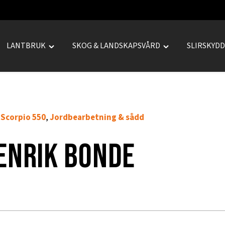
LANTBRUK
SKOG & LANDSKAPSVÅRD
SLIRSKYD
le
Toggle
Toggle
REPRENAD"
"LANTBRUK"
"SKOG
u
menu
&
LANDSKAPSVÅRD
menu
 Scorpio 550
Jordbearbetning & sådd
,
enrik bonde