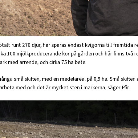
talt runt 270 djur, här sparas endast kvigorna till framtida r
rka 100 mjölkproducerande kor på gården och här finns två ro
rk med arrende, och cirka 75 ha bete.
ånga små skiften, med en medelareal på 0,9 ha. Små skiften 
arbeta med och det är mycket sten i markerna, säger Pär.