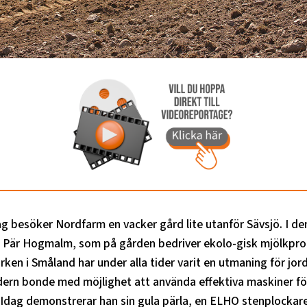
g besöker Nordfarm en vacker gård lite utanför Sävsjö. I den
Pär Hogmalm, som på gården bedriver ekolo-gisk mjölkpro
en i Småland har under alla tider varit en utmaning för jord
dern bonde med möjlighet att använda effektiva maskiner fö
 Idag demonstrerar han sin gula pärla, en ELHO stenplockare