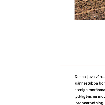
Denna ljuva vårda
Kännestubba bor 
steniga moränmark
lyckligtvis en mo
jordbearbetning.