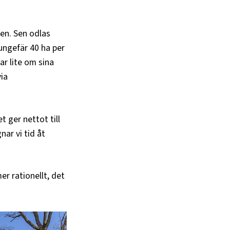
ren. Sen odlas
 ungefär 40 ha per
tar lite om sina
ia
et ger nettot till
nar vi tid åt
er rationellt, det