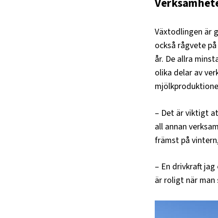
Verksamhet
Växtodlingen är g
också rågvete på 
år. De allra minst
olika delar av v
mjölkproduktione
– Det är viktigt a
all annan verksam
främst på vintern,
– En drivkraft jag
är roligt när man 