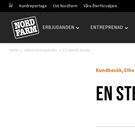
ÅF
Kundreportage
Om Nordfarm
Våra återförsäljare
ERBJUDANDEN
ENTREPRENAD
Hoppa
Toggle
Togg
till
"ERBJUDANDEN"
"ENT
innehåll
menu
men
Home
Informationsportalen
En stenrik bonde
/
/
Kundbesök
Elho
,
En st