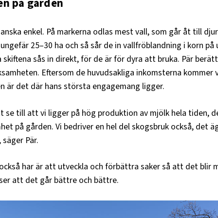
en på gården
anska enkel. På markerna odlas mest vall, som går åt till dju
ungefär 25–30 ha och så sår de in vallfröblandning i korn på
a skiftena sås in direkt, för de är för dyra att bruka. Pär berät
erksamheten. Eftersom de huvudsakliga inkomsterna kommer v
n är det där hans största engagemang ligger.
tt se till att vi ligger på hög produktion av mjölk hela tiden, d
het på gården. Vi bedriver en hel del skogsbruk också, det äg
 säger Pär.
 också har är att utveckla och förbättra saker så att det blir m
ser att det går bättre och bättre.