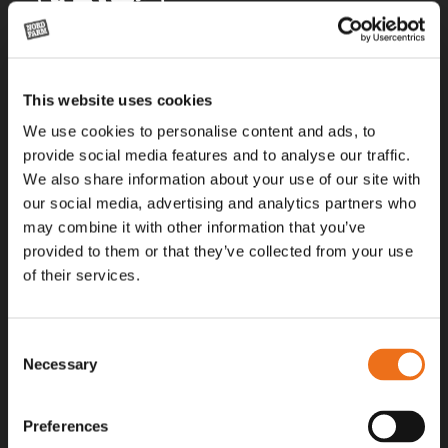
Alla priser på tillbehör och tillval gäller vid köp av ny maskin. Priserna
This website uses cookies
gäller inte vid köp av enskild produkt, till exempel
reservdel. Kontakta din lokala återförsäljare för aktuella priser.
We use cookies to personalise content and ads, to
provide social media features and to analyse our traffic.
We also share information about your use of our site with
Surgatan 12, 602 28
our social media, advertising and analytics partners who
Norrköping, Sweden
may combine it with other information that you’ve
+46 (0)11 – 19 70 40
provided to them or that they’ve collected from your use
of their services.
marknad@nordfarm.se
Consent
Necessary
Selection
Preferences