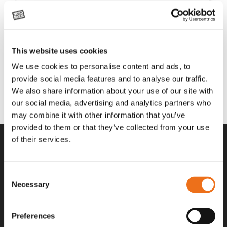
This website uses cookies
We use cookies to personalise content and ads, to
provide social media features and to analyse our traffic.
We also share information about your use of our site with
our social media, advertising and analytics partners who
may combine it with other information that you’ve
provided to them or that they’ve collected from your use
of their services.
Consent
Necessary
Selection
Preferences
Alla priser på tillbehör och tillval gäller vid köp av ny maskin. Priserna