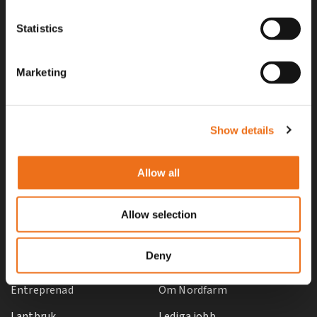
gäller inte vid köp av enskild produkt, till exempel
reservdel. Kontakta din lokala återförsäljare för aktuella priser.
Statistics
Surgatan 12, 602 28
Marketing
Norrköping, Sweden
+46 (0)11 – 19 70 40
marknad@nordfarm.se
Show details
Allow all
Allow selection
UTFORSKA
OM OSS
Deny
Entreprenad
Om Nordfarm
Lantbruk
Lediga jobb