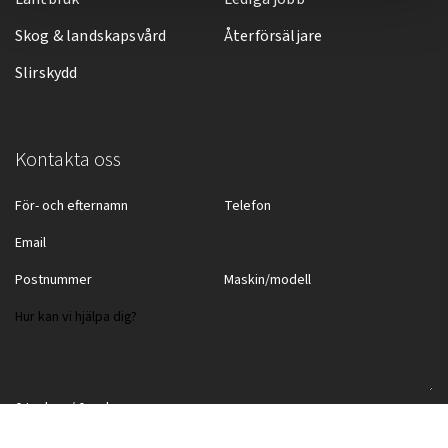
Skog & landskapsvård
Återförsäljare
Slirskydd
Kontakta oss
0 tecken / 0 ord
Jag godkänner
integritetspolicyn
*