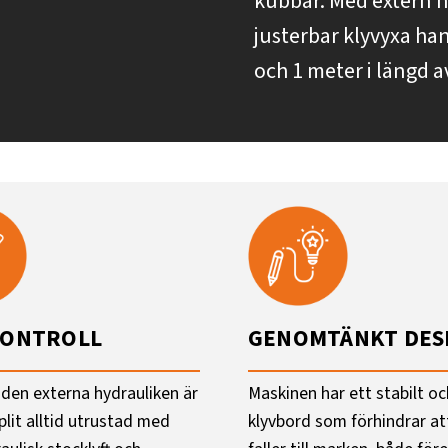
kubbar. Med extern hy
justerbar klyvyxa han
och 1 meter i längd 
KONTROLL
GENOMTÄNKT DES
 den externa hydrauliken är
Maskinen har ett stabilt o
plit alltid utrustad med
klyvbord som förhindrar a