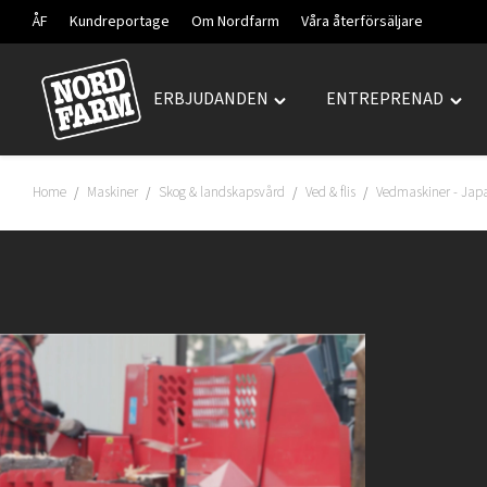
ÅF
Kundreportage
Om Nordfarm
Våra återförsäljare
ERBJUDANDEN
ENTREPRENAD
Hoppa
Toggle
Togg
till
"ERBJUDANDEN"
"ENT
innehåll
menu
men
Home
Maskiner
Skog & landskapsvård
Ved & flis
Vedmaskiner - Jap
/
/
/
/