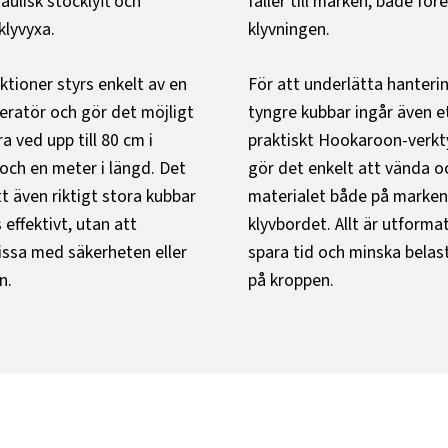
aulisk stocklyft och
faller till marken, både för
klyvyxa.
klyvningen.
ktioner styrs enkelt av en
För att underlätta hanteri
ratör och gör det möjligt
tyngre kubbar ingår även e
a ved upp till 80 cm i
praktiskt Hookaroon-verkt
och en meter i längd. Det
gör det enkelt att vända oc
t även riktigt stora kubbar
materialet både på marken
 effektivt, utan att
klyvbordet. Allt är utformat
ssa med säkerheten eller
spara tid och minska belas
n.
på kroppen.