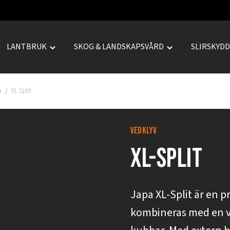
LANTBRUK
SKOG & LANDSKAPSVÅRD
SLIRSKYD
le
Toggle
Toggle
REPRENAD"
"LANTBRUK"
"SKOG
u
menu
&
a
XL Split
/
LANDSKAPSVÅRD
menu
vedklyv
xl-split
Japa XL-Split är en p
kombineras med en ve