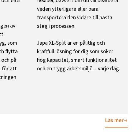
e och efter
flexibel, oavsett om du vill bearbeta
veden ytterligare eller bara
transportera den vidare till nästa
ngen av
steg i processen.
tt
yg, som
Japa XL-Split är en pålitlig och
h flytta
kraftfull lösning för dig som söker
 och på
hög kapacitet, smart funktionalitet
 för att
och en trygg arbetsmiljö – varje dag.
tningen
Läs mer