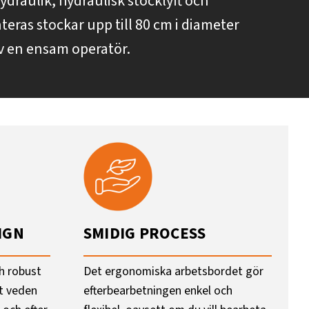
draulik, hydraulisk stocklyft och
teras stockar upp till 80 cm i diameter
av en ensam operatör.
IGN
SMIDIG PROCESS
ch robust
Det ergonomiska arbetsbordet gör
tt veden
efterbearbetningen enkel och