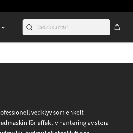
D
Toggle
"SLIRSKYDD"
menu
"
rofessionell vedklyv som enkelt
dmaskin för effektiv hantering av stora