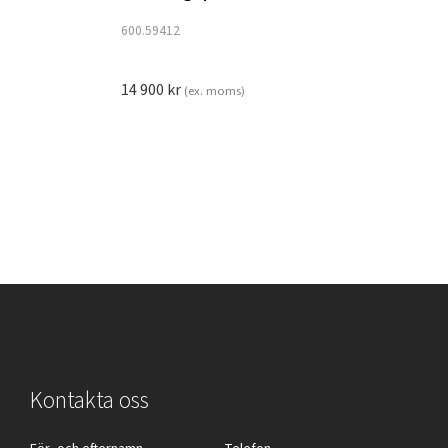
600.59412
14 900
kr
(ex. moms)
Kontakta oss