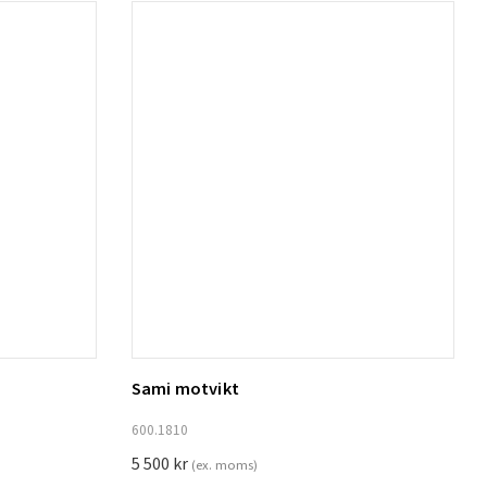
Sami motvikt
Lägg till i varukorg
600.1810
5 500
kr
(ex. moms)