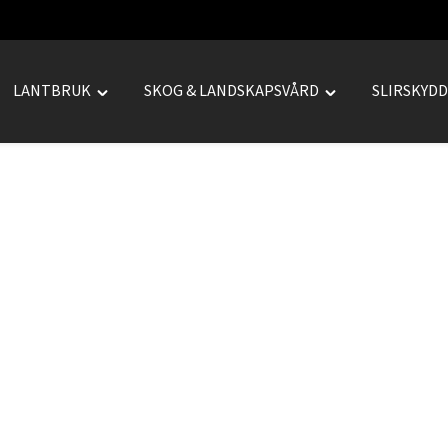
LANTBRUK
SKOG & LANDSKAPSVÅRD
SLIRSKYD
le
Toggle
Toggle
REPRENAD"
"LANTBRUK"
"SKOG
u
menu
&
LANDSKAPSVÅRD
menu