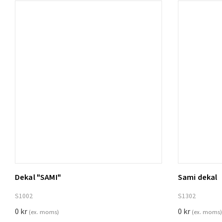
Dekal "SAMI"
Sami dekal
Lägg t
S1002
S1302
0
kr
0
kr
(ex. moms)
(ex. moms)