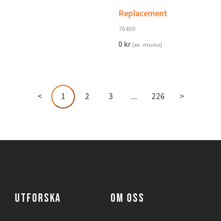
Replacement
76400
0
kr
(ex. moms)
<
1
2
3
...
226
>
UTFORSKA
OM OSS