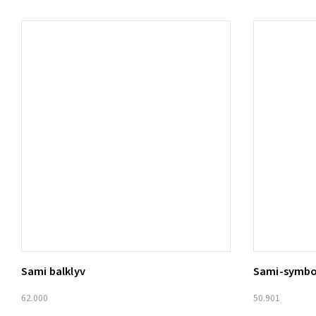
Sami balklyv
Sami-symbo
Lägg t
62.000
50.901