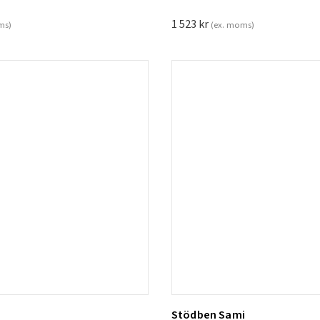
1 523
kr
ms)
(ex. moms)
Stödben Sami
ill i varukorg
Lägg till i varukorg