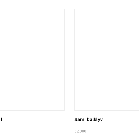
l
Sami balklyv
ill i varukorg
Lägg till i varukorg
62.900