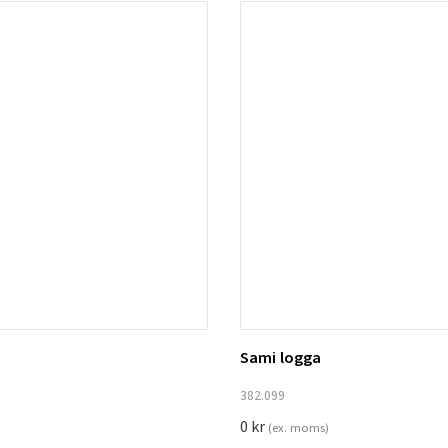
Sami logga
ill i varukorg
Lägg till i varukorg
382.099
0
kr
(ex. moms)