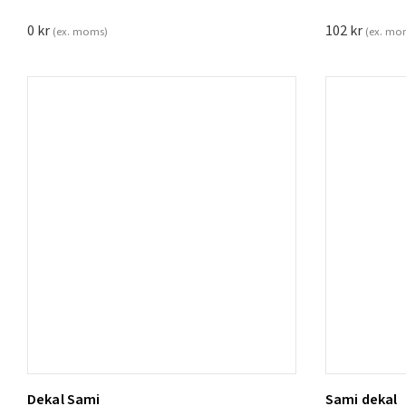
0
kr
102
kr
(ex. moms)
(ex. mo
Dekal Sami
Sami dekal
Lägg t