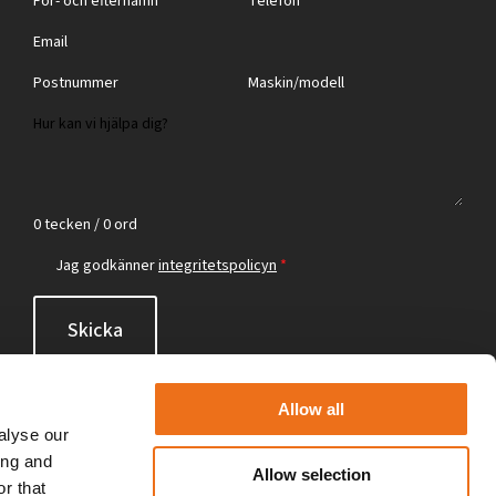
0 tecken / 0 ord
Jag godkänner
integritetspolicyn
*
Skicka
Allow all
alyse our
ing and
Allow selection
r that