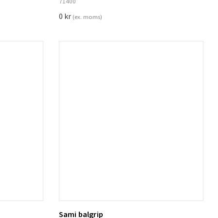
71400
0
kr
(ex. moms)
Sami balgrip
Lägg till i varukorg